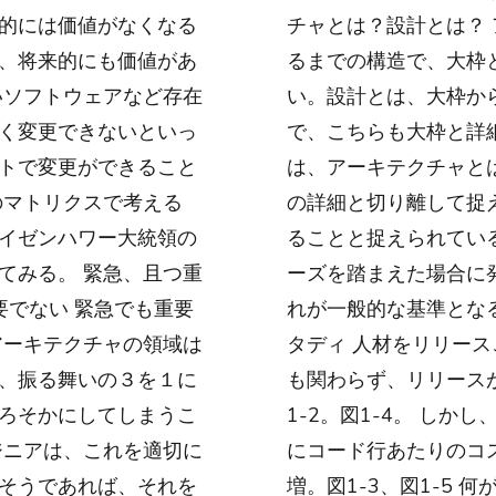
的には価値がなくなる
チャとは？設計とは？
、将来的にも価値があ
るまでの構造で、大枠
いソフトウェアなど存在
い。設計とは、大枠か
く変更できないといっ
で、こちらも大枠と詳
トで変更ができること
は、アーキテクチャと
のマトリクスで考える
の詳細と切り離して捉
イゼンハワー大統領の
ることと捉えられてい
てみる。 緊急、且つ重
ーズを踏まえた場合に
要でない 緊急でも重要
れが一般的な基準とな
アーキテクチャの領域は
タディ 人材をリリース
、振る舞いの３を１に
も関わらず、リリース
ろそかにしてしまうこ
1-2。図1-4。 し
ジニアは、これを適切に
にコード行あたりのコ
そうであれば、それを
増。図1-3、図1-5 