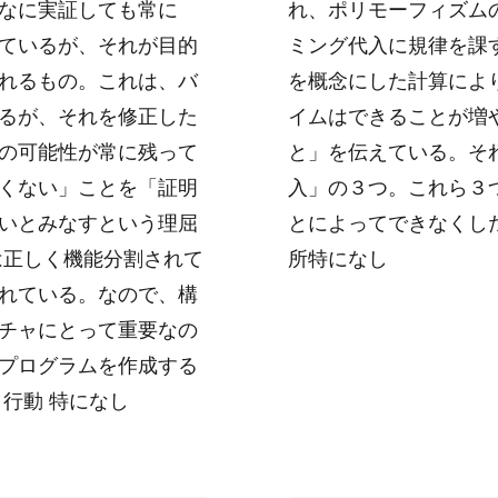
なに実証しても常に
れ、ポリモーフィズム
ているが、それが目的
ミング代入に規律を課
れるもの。これは、バ
を概念にした計算によ
るが、それを修正した
イムはできることが増
の可能性が常に残って
と」を伝えている。それ
くない」ことを「証明
入」の３つ。これら３
いとみなすという理屈
とによってできなくした
は正しく機能分割されて
所特になし
れている。なので、構
チャにとって重要なの
プログラムを作成する
行動 特になし