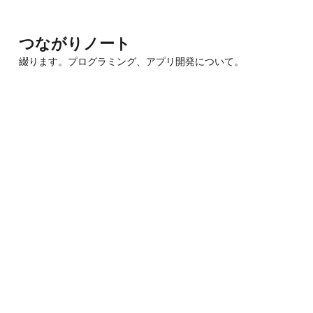
Skip
to
つながりノート
content
綴ります。プログラミング、アプリ開発について。
(Press
Enter)