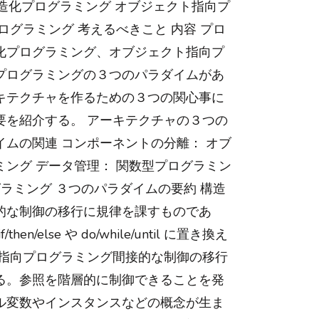
構造化プログラミング オブジェクト指向プ
ログラミング 考えるべきこと 内容 プロ
化プログラミング、オブジェクト指向プ
プログラミングの３つのパラダイムがあ
キテクチャを作るための３つの関心事に
要を紹介する。 アーキテクチャの３つの
ムの関連 コンポーネントの分離： オブ
ング データ管理： 関数型プログラミン
グラミング ３つのパラダイムの要約 構造
的な制御の移行に規律を課すものであ
hen/else や do/while/until に置き換え
ト指向プログラミング間接的な制御の移行
る。参照を階層的に制御できることを発
ル変数やインスタンスなどの概念が生ま