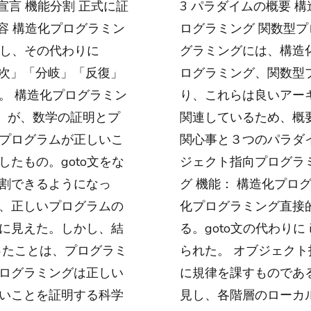
宣言 機能分割 正式に証
3 パラダイムの概要 
内容 構造化プログラミン
ログラミング 関数型プ
くし、その代わりに
グラミングには、構造
 などの「順次」「分岐」「反復」
ログラミング、関数型
。 構造化プログラミン
り、これらは良いアー
読めない）が、数学の証明とプ
関連しているため、概
プログラムが正しいこ
関心事と３つのパラダイ
たもの。goto文をな
ジェクト指向プログラミ
割できるようになっ
グ 機能： 構造化プロ
、正しいプログラムの
化プログラミング直接
に見えた。しかし、結
る。goto文の代わりに if/t
ったことは、プログラミ
られた。 オブジェク
ログラミングは正しい
に規律を課すものであ
いことを証明する科学
見し、各階層のローカ