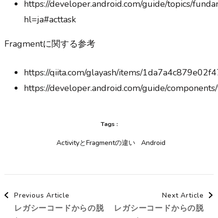
https://developer.android.com/guide/topics/fund
hl=ja#acttask
Fragmentに関する参考
https://qiita.com/glayash/items/1da7a4c879e02f
https://developer.android.com/guide/components
Tags :
ActivityとFragmentの違い
Android
Post
Previous Article
Next Article
レガシーコードからの脱
レガシーコードからの脱
Navigation