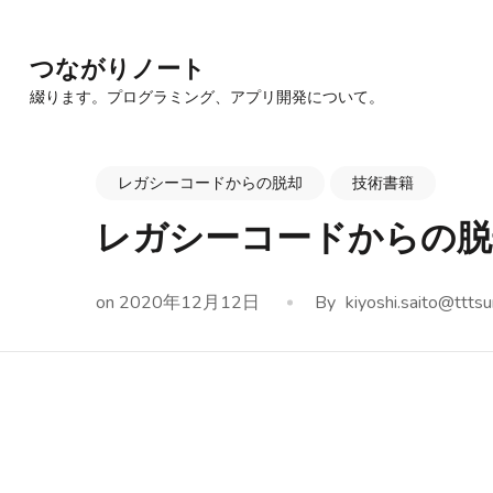
Skip
to
つながりノート
content
綴ります。プログラミング、アプリ開発について。
(Press
Enter)
レガシーコードからの脱却
技術書籍
レガシーコードからの脱却 まと
on
2020年12月12日
By
kiyoshi.saito@tttsu