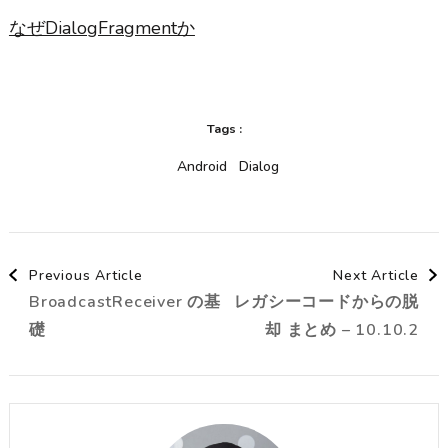
なぜDialogFragmentか
Tags :
Android
Dialog
Post
Previous Article
Next Article
BroadcastReceiver の基
レガシーコードからの脱
Navigation
礎
却 まとめ – 10.10.2