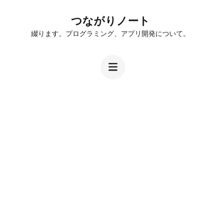
Skip
つながりノート
to
綴ります。プログラミング、アプリ開発について。
content
(Press
Enter)