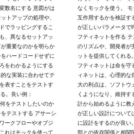
変数名にする 意図がは
なくモックを使う。 
セットアップの処理や、
互作用するかを検証す
ドでラッピングするこ
が正しいパラメータで呼
も、異なるセットアッ
フティネットを作る 
何が重要なのかを明らか
のリズムや、開発者が
ーをハードコードせずに
ットを提供してくれる
ろをわかるようにする
フティネットは命を守
体的な実装に合わせてテ
ィネットは、心理的な
を表すことをテストす
大の利点は、ソフトウ
純すぎる。良い例：
くようになり、維持す
uction 。何をテストしたいのか
計から始めるように教
をテストする アサーシ
が正しい設計について
ワークフローやオブジ
に設計をするのが良い。
これはモックを使って
部との依存関係と相関