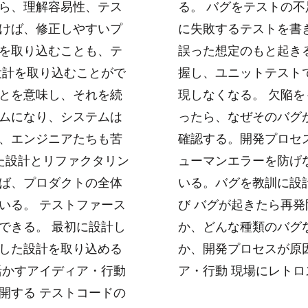
ら、理解容易性、テス
る。 バグをテストの不
けば、修正しやすいプ
に失敗するテストを書
を取り込むことも、テ
誤った想定のもと起き
設計を取り込むことがで
握し、ユニットテスト
とを意味し、それを続
現しなくなる。 欠陥を
ムになり、システムは
ったら、なぜそのバグ
、エンジニアたちも苦
確認する。開発プロセ
た設計とリファクタリン
ューマンエラーを防げな
ば、プロダクトの全体
いる。バグを教訓に設
いる。 テストファース
び バグが起きたら再
できる。 最初に設計し
か、どんな種類のバグ
した設計を取り込める
か、開発プロセスが原
活かすアイディア・行動
ア・行動 現場にレト
開する テストコードの