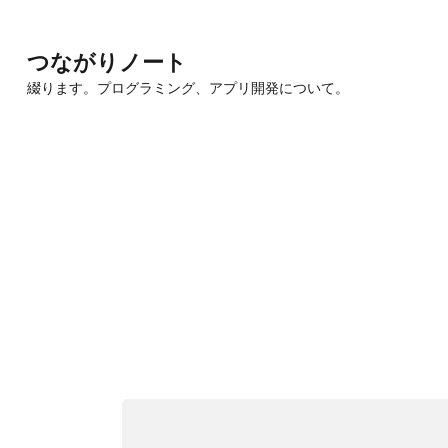
Skip
to
つながりノート
content
綴ります。プログラミング、アプリ開発について。
(Press
Enter)